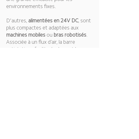
environnements fixes.
D'autres,
alimentées en 24V DC
, sont
plus compactes et adaptées aux
machines mobiles
ou
bras robotisés
.
Associée à un flux d’air, la barre
antistatique facilite également le
dépoussiérage des surfaces,
empêchant les contaminants de se
redéposer. Essentielle dans les
secteurs comme l’
impression
,
l’
emballage
ou la
peinture industrielle
,
elle garantit une production de qualité
optimale tout en réduisant les arrêts
et défauts liés à l’électricité statique.
CONTACT