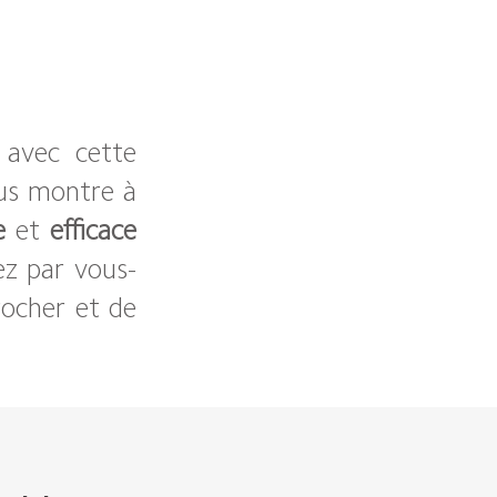
 avec cette
s montre à
e
et
efficace
ez par vous-
ocher et de