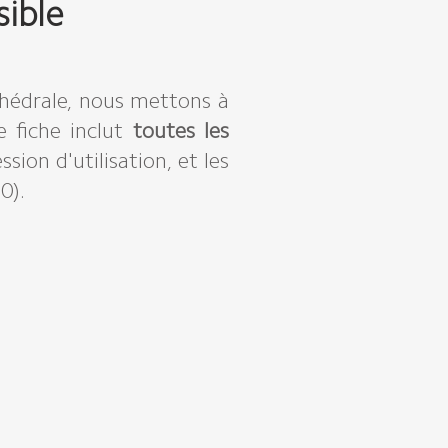
ible
athédrale, nous mettons à
e fiche inclut
toutes les
ion d'utilisation, et les
0).