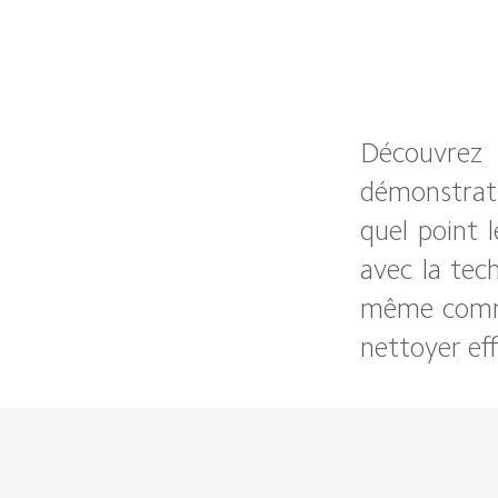
Découvrez 
démonstrat
quel point 
avec la tec
même comme
nettoyer ef