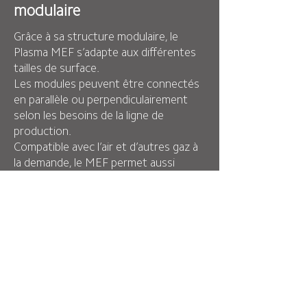
modulaire
Grâce à sa structure modulaire, le
Plasma MEF s’adapte aux différentes
tailles de surface.
Les modules peuvent être connectés
en parallèle ou perpendiculairement
selon les besoins de la ligne de
production.
Compatible avec l’air et d’autres gaz à
la demande, le MEF permet aussi
d’ajouter des fonctions spécifiques sur
surface polymère (groupes
fonctionnels).
CONTACT