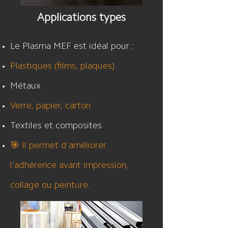
Applications types
Le Plasma MEF est idéal pour :
Plastiques (films, plaques)
Métaux
Verre, papier, carton
Textiles et composites
🎯 Il permet d’améliorer
l’adhérence avant impression,
collage ou peinture.