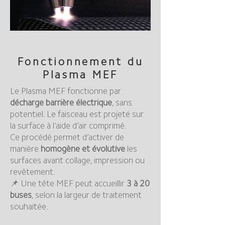
Fonctionnement du
Plasma MEF
Le Plasma MEF fonctionne par
décharge barrière électrique
, sans
potentiel. Le faisceau est projeté sur
la surface à l’aide d’air comprimé.
Ce procédé permet d’activer de
manière
homogène et évolutive
les
surfaces avant collage, impression ou
revêtement.
📌 Une tête MEF peut accueillir
3 à 20
buses
, selon la largeur de traitement
souhaitée.