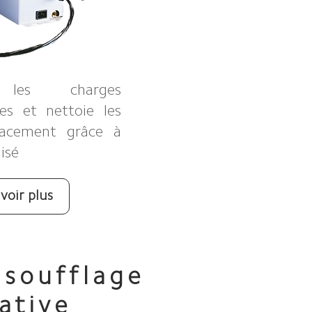
e les charges
ues et nettoie les
icacement grâce à
nisé
voir plus
 soufflage
ative