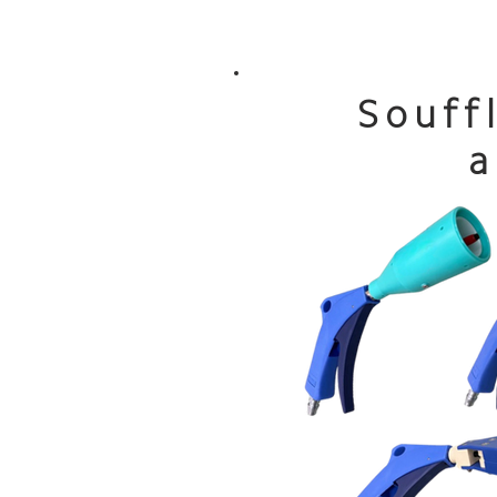
Souff
a