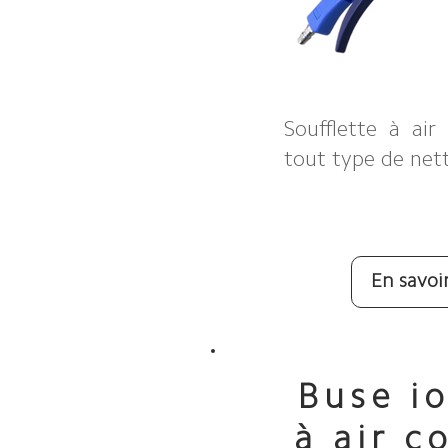
Soufflette à ai
tout type de net
En savoi
Buse i
à air 