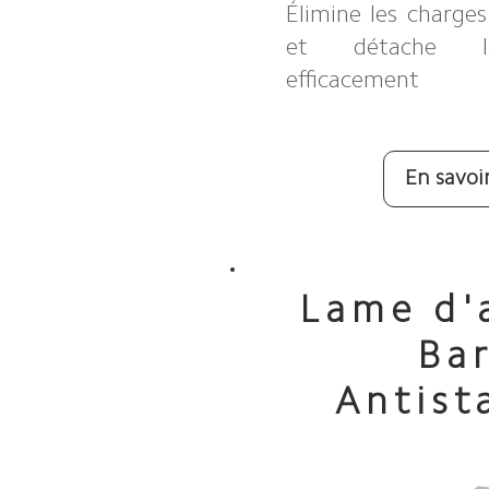
Élimine les charges
et détache le
efficacement
En savoi
Lame d'
Ba
Antist