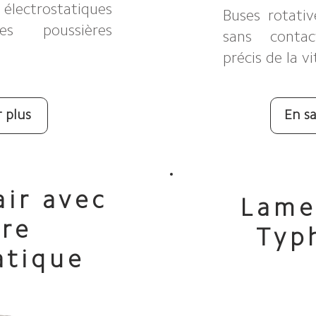
 électrostatiques
Buses rotati
s poussières
sans conta
précis de la v
r plus
En sa
air avec
Lames
rre
Typ
atique