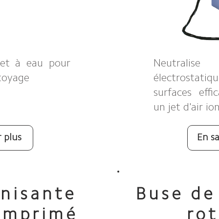
r et à eau pour
Neutralis
toyage
électrostatiq
surfaces eff
un jet d'air io
r plus
En sa
onisante
Buse de
comprimé
rot