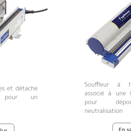
Souffleur à h
ges et détache
associé à une l
s pour un
pour dépou
neutralisation
En sa