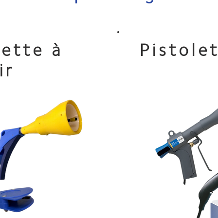
lette à
Pistole
ir