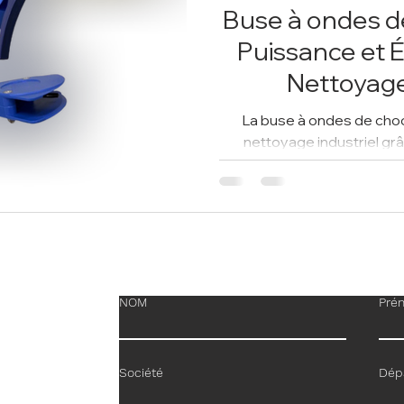
Buse à ondes d
Puissance et É
Nettoyage
La buse à ondes de choc
nettoyage industriel gr
efficacité. Que ce so
NOM
Pré
Société
Dép