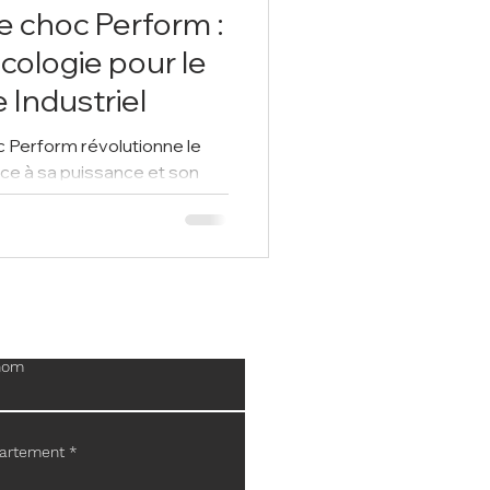
e choc Perform :
cologie pour le
 Industriel
 Perform révolutionne le
âce à sa puissance et son
it pour le dépoussiéra
nom
artement