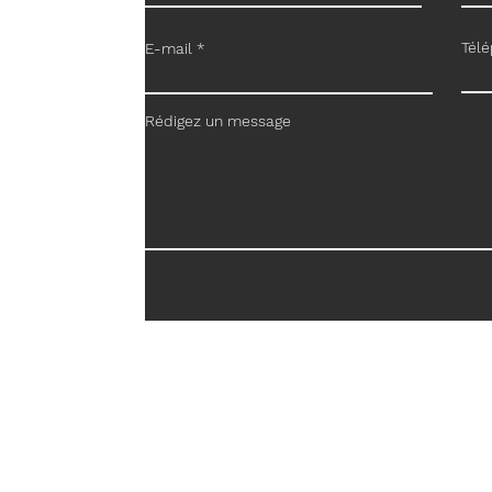
Tél
E-mail
Rédigez un message
ne (FR)
.fr