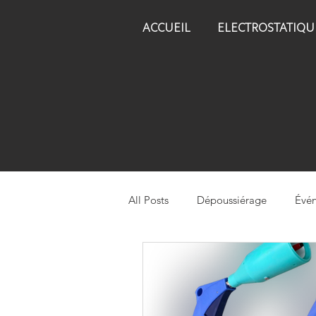
ACCUEIL
ELECTROSTATIQU
All Posts
Dépoussiérage
Évén