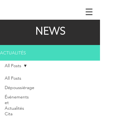
NEWS
ACTUALITÉS
All Posts
All Posts
Dépoussiérage
Événements
et
Actualités
Cita