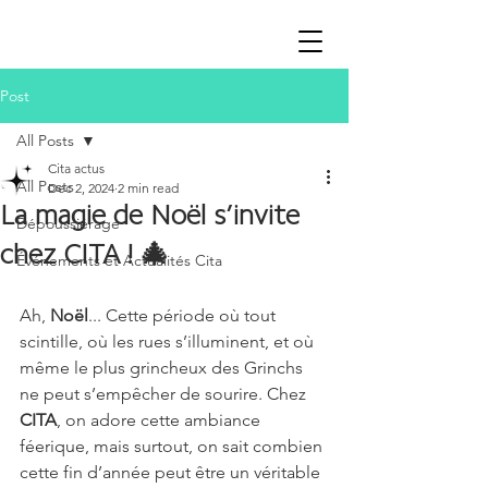
Post
All Posts
Cita actus
All Posts
Dec 2, 2024
2 min read
La magie de Noël s’invite
Dépoussiérage
chez CITA ! 🎄
Événements et Actualités Cita
Ah, 
Noël
... Cette période où tout 
scintille, où les rues s’illuminent, et où 
même le plus grincheux des Grinchs 
ne peut s’empêcher de sourire. Chez 
CITA
, on adore cette ambiance 
féerique, mais surtout, on sait combien 
cette fin d’année peut être un véritable 