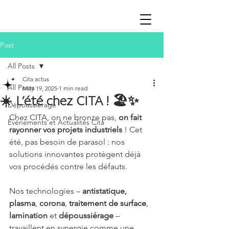
Post
All Posts
Cita actus
All Posts
May 19, 2025
1 min read
☀️ L’été chez CITA ! 🏖️✨
Dépoussiérage
Chez CITA, on ne bronze pas, 
on fait 
Événements et Actualités Cita
rayonner vos projets industriels
 ! Cet 
été, pas besoin de parasol : nos 
solutions innovantes protègent déjà 
vos procédés contre les défauts.
Nos technologies – 
antistatique, 
plasma
, 
corona
, 
traitement de surface
, 
lamination 
et 
dépoussiérage 
– 
travaillent en synergie comme une 